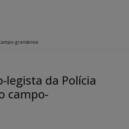
dão campo-grandense
-legista da Polícia
ão campo-