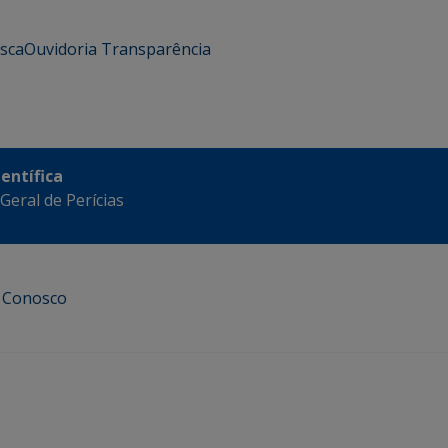
usca
Ouvidoria
Transparência
ientífica
eral de Perícias
e Conosco