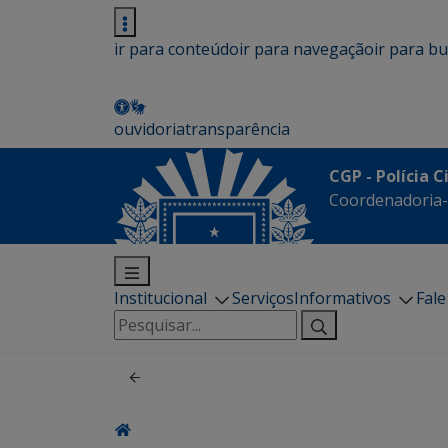
ir para conteúdo
ir para navegação
ir para b
ouvidoria
transparência
CGP - Polícia C
Coordenadoria-G
Institucional
Serviços
Informativos
Fal
Pesquisar
por: