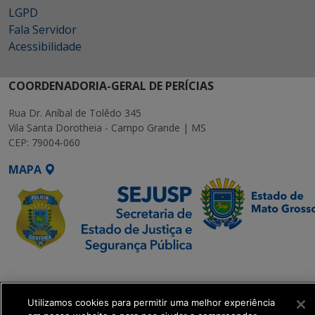
LGPD
Fala Servidor
Acessibilidade
COORDENADORIA-GERAL DE PERÍCIAS
Rua Dr. Aníbal de Tolêdo 345
Vila Santa Dorotheia - Campo Grande | MS
CEP: 79004-060
MAPA
SETDIG | Secretaria-
Executiva de
Transformação Digital
Utilizamos cookies para permitir uma melhor experiência