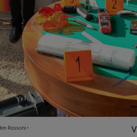
V
dim Rossoni •