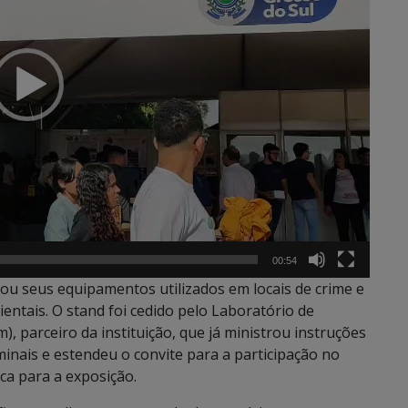
00:54
ntou seus equipamentos utilizados em locais de crime e
ntais. O stand foi cedido pelo Laboratório de
), parceiro da instituição, que já ministrou instruções
minais e estendeu o convite para a participação no
ca para a exposição.