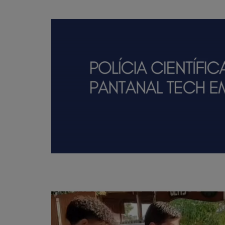
Tocador
de
vídeo