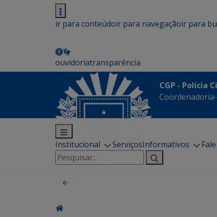
ir para conteúdo
ir para navegação
ir para b
ouvidoria
transparência
CGP - Polícia C
Coordenadoria-G
Institucional
Serviços
Informativos
Fal
Pesquisar
por: