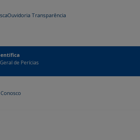
usca
Ouvidoria
Transparência
ientífica
eral de Perícias
e Conosco