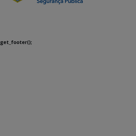
SETDIG | Secretaria-
Executiva de
Transformação Digital
get_footer();