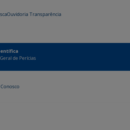
usca
Ouvidoria
Transparência
ientífica
eral de Perícias
e Conosco