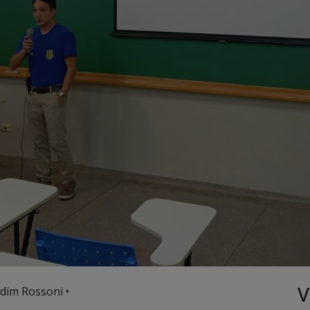
V
rdim Rossoni •