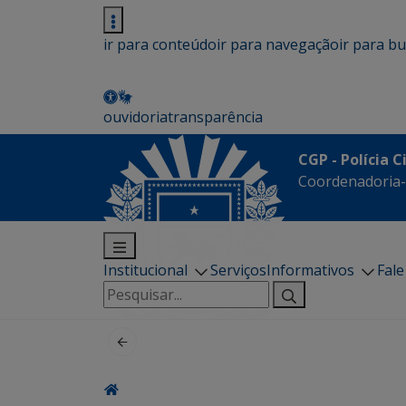
ir para conteúdo
ir para navegação
ir para b
ouvidoria
transparência
CGP - Polícia C
Coordenadoria-G
Institucional
Serviços
Informativos
Fal
Pesquisar
por: