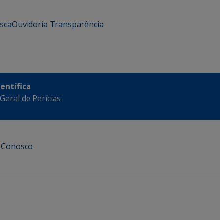
usca
Ouvidoria
Transparência
ientífica
eral de Perícias
e Conosco