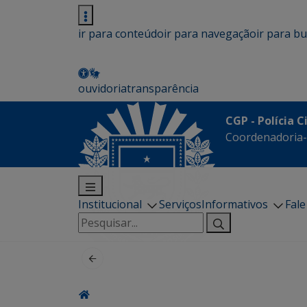
ir para conteúdo
ir para navegação
ir para b
ouvidoria
transparência
CGP - Polícia C
Coordenadoria-G
Institucional
Serviços
Informativos
Fal
Pesquisar
por: