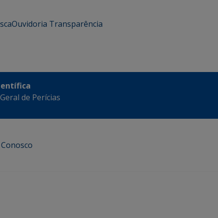
usca
Ouvidoria
Transparência
ientífica
eral de Perícias
e Conosco