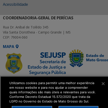
Acessibilidade
COORDENADORIA-GERAL DE PERÍCIAS
Rua Dr. Aníbal de Tolêdo 345
Vila Santa Dorotheia - Campo Grande | MS
CEP: 79004-060
MAPA
SETDIG | Secretaria-
Utilizamos cookies para permitir uma melhor experiência
Executiva de
em nosso website e para nos ajudar a compreender
Transformação Digital
quais informações são mais úteis e relevantes para você.
Conforme Decreto Estadual 15.572/2020 que trata da
LGPD no Governo do Estado de Mato Grosso do Sul.
get_footer();