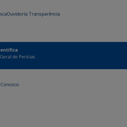
usca
Ouvidoria
Transparência
ientífica
eral de Perícias
e Conosco