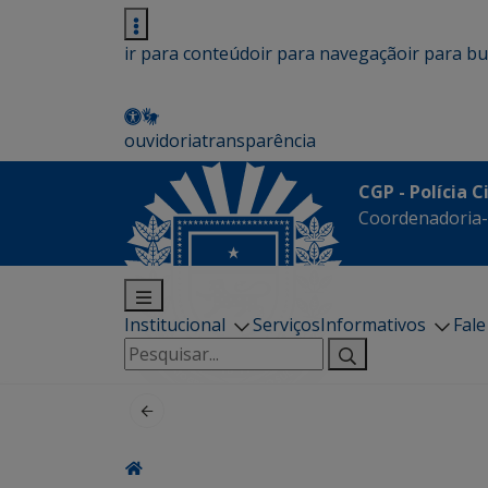
ir para conteúdo
ir para navegação
ir para b
ouvidoria
transparência
CGP - Polícia C
Coordenadoria-G
Institucional
Serviços
Informativos
Fal
Pesquisar
por: