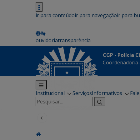
ir para conteúdo
ir para navegação
ir para b
ouvidoria
transparência
CGP - Polícia C
Coordenadoria-G
Institucional
Serviços
Informativos
Fal
Pesquisar
por: