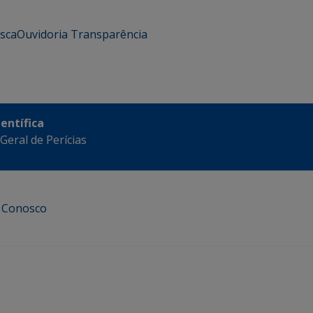
usca
Ouvidoria
Transparência
ientífica
eral de Perícias
e Conosco