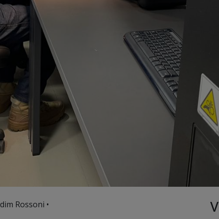
V
rdim Rossoni •