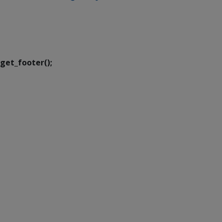
SETDIG | Secretaria-
Executiva de
Transformação Digital
get_footer();