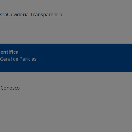
usca
Ouvidoria
Transparência
ientífica
eral de Perícias
e Conosco