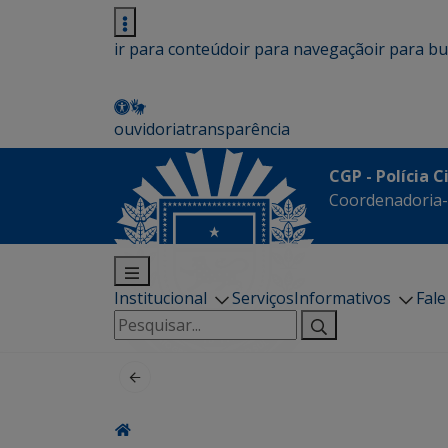
ir para conteúdo
ir para navegação
ir para b
ouvidoria
transparência
CGP - Polícia C
Coordenadoria-G
Institucional
Serviços
Informativos
Fal
Pesquisar
por: