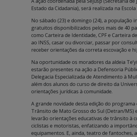
A ação coordenada pela Sejusp (Secretaria de J
Estado da Cidadania), será realizada na Escola
No sábado (23) e domingo (24), a população i
gratuitos disponibilizados pelos mais de 40 
como Carteira de Identidade, CPF e Carteira d
ao INSS, casar ou divorciar, passar por consul
receber orientações da correta escovação e h
Na oportunidade os moradores da aldeia Te’yík
estarão presentes na ação a Defensoria Pública
Delegacia Especializada de Atendimento à Mulh
além dos alunos do curso de direito da Univer
orientações jurídicas à comunidade.
A grande novidade desta edição do programa 
Trânsito de Mato Grosso do Sul (Detran/MS) e
levarão orientações educativas de trânsito à
ciclistas e motoristas, enfatizando a importânc
equipamentos. E, ainda, teatro de fantoches, a