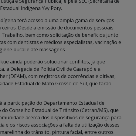
ustiça e Segurança Pública) e pela SEC (Secretaria de
 Estadual Indígena Yvy Poty.
ndígena terá acesso a uma ampla gama de serviços
parceiros. Desde a emissão de documentos pessoais
e Trabalho, bem como solicitação de benefícios junto
tas com dentistas e médicos especialistas, vacinação e
igiene bucal e até massagens.
ue ainda poderão solucionar conflitos, já que
, a Delegacia de Polícia Civil de Caarapó e a
er (DEAM), com registros de ocorrências e oitivas,
sidade Estadual de Mato Grosso do Sul, que farão
é a participação do Departamento Estadual de
 do Conselho Estadual de Trânsito (Cetran/MS), que
 comunidade acerca dos dispositivos de segurança para
ia e os riscos associações a falta da utilização desses
marelinha do trânsito, pintura facial, entre outros.