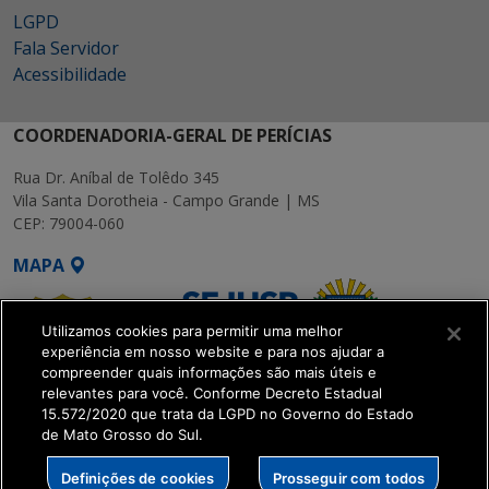
LGPD
Fala Servidor
Acessibilidade
COORDENADORIA-GERAL DE PERÍCIAS
Rua Dr. Aníbal de Tolêdo 345
Vila Santa Dorotheia - Campo Grande | MS
CEP: 79004-060
MAPA
Utilizamos cookies para permitir uma melhor
experiência em nosso website e para nos ajudar a
compreender quais informações são mais úteis e
relevantes para você. Conforme Decreto Estadual
15.572/2020 que trata da LGPD no Governo do Estado
SETDIG | Secretaria-
de Mato Grosso do Sul.
Executiva de
Transformação Digital
Definições de cookies
Prosseguir com todos