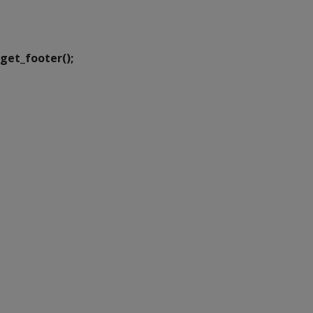
Executiva de
Transformação Digital
get_footer();