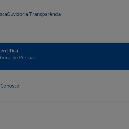
usca
Ouvidoria
Transparência
ientífica
eral de Perícias
e Conosco