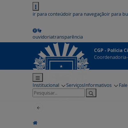
ir para conteúdo
ir para navegação
ir para b
ouvidoria
transparência
CGP - Polícia C
Coordenadoria-G
Institucional
Serviços
Informativos
Fal
Pesquisar
por: