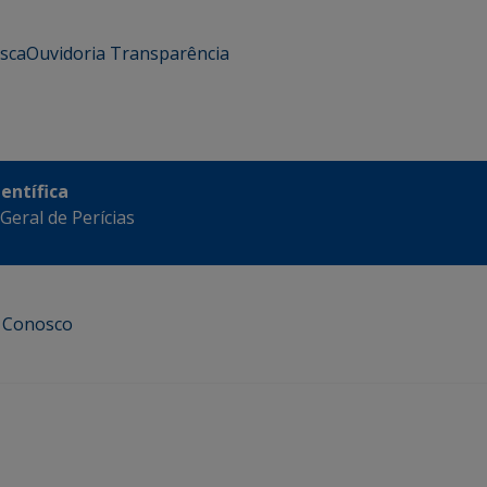
usca
Ouvidoria
Transparência
ientífica
eral de Perícias
e Conosco