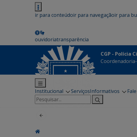
ir para conteúdo
ir para navegação
ir para b
ouvidoria
transparência
CGP - Polícia C
Coordenadoria-G
Institucional
Serviços
Informativos
Fal
Pesquisar
por: