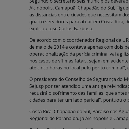
Segundo o secretário seis municípios deverão 
Alcinópolis, Camapuã, Chapadão do Sul, Figuei
as distâncias entre cidades que necessitam dos
quatro servidores para atuar em Costa Rica, de
explicou José Carlos Barbosa.
De acordo com o coordenador Regional da URPI,
de maio de 2014 e contava apenas com dois per
operacionalização da perícia criminal vai agil
nos casos de vítimas fatais, sejam em acident
até cinco horas no local pelo perito criminal”,
O presidente do Conselho de Segurança do Muni
Sejusp por ter atendido uma antiga reivindic
reduzirá o sofrimento das famílias, que ante
cidades para ter um lado pericial”, pontuou o
Costa Rica, Chapadão do Sul, Paraíso das Águ
Regional de Paranaíba. Já Alcinópolis e Camap