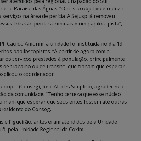
ser atendidos pela regional, Chapadão do Sul,
rão e Paraíso das Águas. “O nosso objetivo é reduzir
 serviços na área de perícia. A Sejusp já removeu
sses três são peritos criminais e um papilocopista”,
 Cacildo Amorim, a unidade foi instituída no dia 13
itos papiloscopistas. “A partir de agora com a
izar os serviços prestados à população, principalmente
es de trabalho ou de trânsito, que tinham que esperar
 explicou o coordenador.
cípio (Conseg), José Alcides Simplício, agradeceu a
ação da comunidade. “Tenho certeza que esse núcleo
s tinham que esperar que seus entes fossem até outras
 presidente do Conseg.
as e Figueirão, antes eram atendidos pela Unidade
uã, pela Unidade Regional de Coxim.