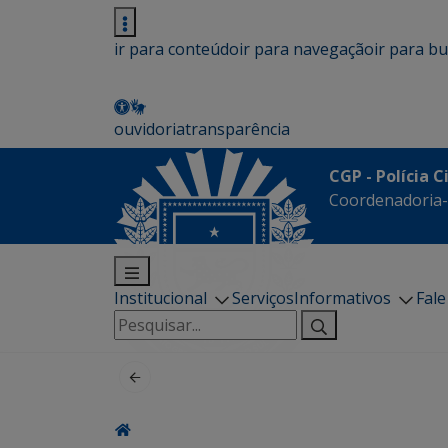
ir para conteúdo
ir para navegação
ir para b
ouvidoria
transparência
CGP - Polícia C
Coordenadoria-G
Institucional
Serviços
Informativos
Fal
Pesquisar
por: