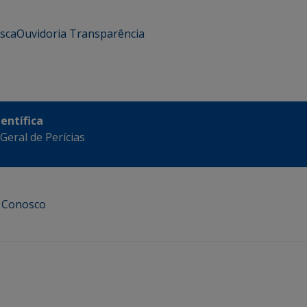
usca
Ouvidoria
Transparência
ientífica
eral de Perícias
e Conosco