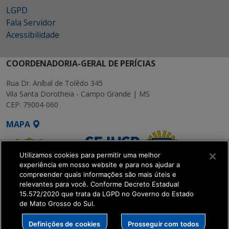
LGPD
Fala Servidor
Acessibilidade
COORDENADORIA-GERAL DE PERÍCIAS
Rua Dr. Aníbal de Tolêdo 345
Vila Santa Dorotheia - Campo Grande | MS
CEP: 79004-060
MAPA
Utilizamos cookies para permitir uma melhor
experiência em nosso website e para nos ajudar a
compreender quais informações são mais úteis e
relevantes para você. Conforme Decreto Estadual
15.572/2020 que trata da LGPD no Governo do Estado
SETDIG | Secretaria-
de Mato Grosso do Sul.
Executiva de
Transformação Digital
Definições de cookies
Prosseguir com todos