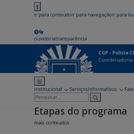
ir para conteúdo
ir para navegação
ir para b
ouvidoria
transparência
CGP - Polícia C
Coordenadoria-G
Institucional
Serviços
Informativos
Fal
Pesquisar
por:
Etapas do programa
mais conteudos