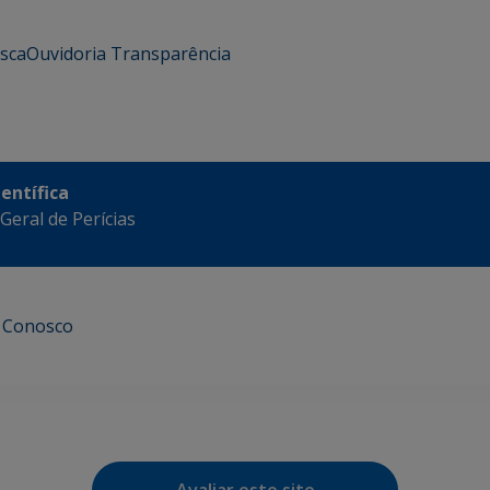
usca
Ouvidoria
Transparência
ientífica
eral de Perícias
e Conosco